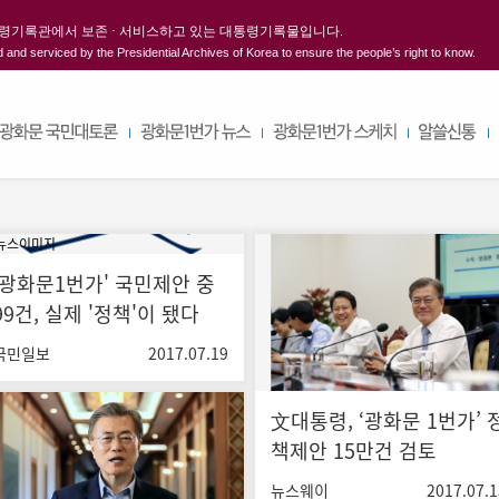
본문내용 바로가기
통령기록관에서 보존 · 서비스하고 있는 대통령기록물입니다.
 and serviced by the Presidential Archives of Korea to ensure the people’s right to know.
'광화문1번가' 국민제안 중
99건, 실제 '정책'이 됐다
국민일보
2017.07.19
文대통령, ‘광화문 1번가’ 
책제안 15만건 검토
뉴스웨이
2017.07.1