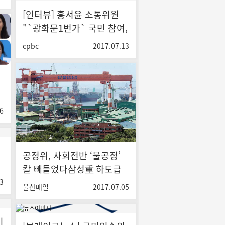
[인터뷰] 홍서윤 소통위원
"`광화문1번가` 국민 참여,
깜짝 놀랄 정도... 백서로 제
cpbc
2017.07.13
작해 실제 정책화할 예정"
6
공정위, 사회전반 ‘불공정’
칼 빼들었다삼성重 하도급
탄원 조사… 하청 많은 울산
3
울산매일
2017.07.05
칼끝 겨누나 - 울산매일
이