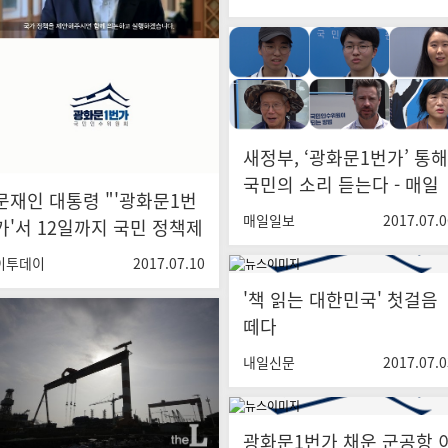
새정부, ‘광화문1번가’ 통해
국민의 소리 듣는다 - 매일
문재인 대통령 "'광화문1번
일보
매일일보
2017.07.0
가'서 12일까지 국민 정책제
안 접수…내달 대통령 보고
이투데이
2017.07.10
서 만나요!"
'책 읽는 대한민국' 첫걸음
떼다
내일신문
2017.07.0
광화문1번가 채운 군공항 