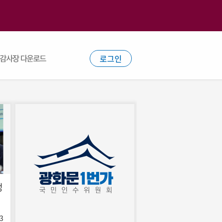
로그인
정
3