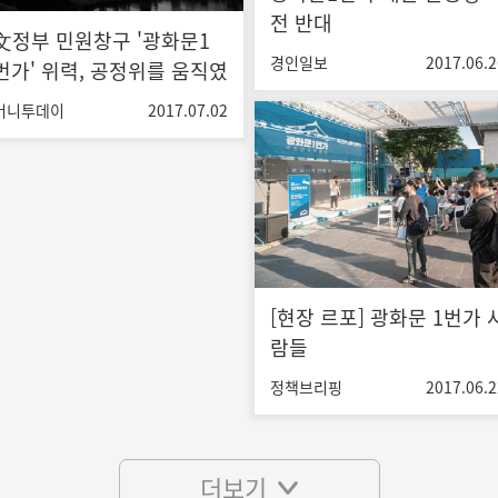
전 반대
文정부 민원창구 '광화문1
경인일보
2017.06.2
번가' 위력, 공정위를 움직였
다 - theL
머니투데이
2017.07.02
[현장 르포] 광화문 1번가 
람들
정책브리핑
2017.06.2
더보기