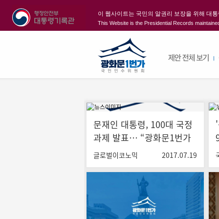
이 웹사이트는 국민의 알권리 보장을 위해 대
This Website is the Presidential Records maintained
문재인 대통령, 100대 국정
과제 발표… “광화문1번가
에 16만여건 국민 제안 접
글로벌이코노믹
2017.07.19
수"