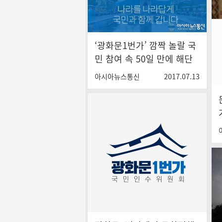
‘광화문1번가’ 깜짝 놀랄 국
민 참여 속 50일 만에 해단
식…상설화 검토
아시아뉴스통신
2017.07.13